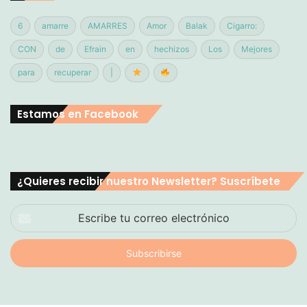
6
amarre
AMARRES
Amor
Balak
Cigarro:
CON
de
Efrain
en
hechizos
Los
Mejores
para
recuperar
|
Estamos en Facebook
¿Quieres recibir nuestro Newsletter? Suscríbete
Escribe
tu
correo
electrónico