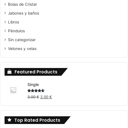
Bolas de Cristal
Jabones y baños
Libros
Péndulos
Sin categorizar
Velones y velas
Featured Products
Single
Original
Current
Rated
3.00
€
2.00
€
4.00
out
price
price
of 5
was:
is:
3.00 €.
2.00 €.
Top Rated Products