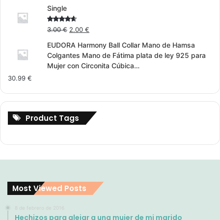
Single
Original
Current
Rated
3.00
€
2.00
€
4.00
out
price
price
of 5
EUDORA Harmony Ball Collar Mano de Hamsa
was:
is:
Colgantes Mano de Fátima plata de ley 925 para
3.00 €.
2.00 €.
Mujer con Circonita Cúbica…
30.99
€
Product Tags
Most Viewed Posts
8 de febrero de 2016
Hechizos para alejar a una mujer de mi marido