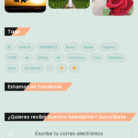
Tags
6
amarre
AMARRES
Amor
Balak
Cigarro:
CON
de
Efrain
en
hechizos
Los
Mejores
para
recuperar
|
Estamos en Facebook
¿Quieres recibir nuestro Newsletter? Suscríbete
Escribe
tu