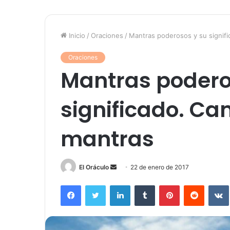
Inicio
/
Oraciones
/
Mantras poderosos y su signifi
Oraciones
Mantras podero
significado. Ca
mantras
Send
El Oráculo
22 de enero de 2017
an
Facebook
Twitter
LinkedIn
Tumblr
Pinterest
Reddit
email