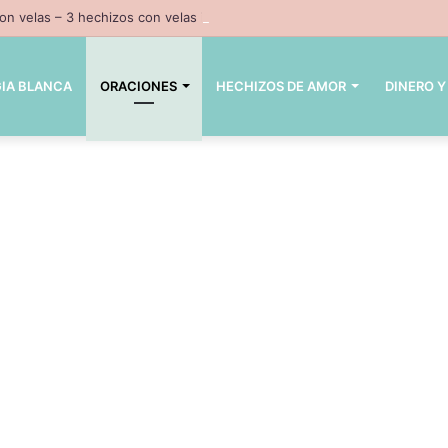
n velas – 3 hechizos con velas inpresindibles con magia negra
IA BLANCA
ORACIONES
HECHIZOS DE AMOR
DINERO Y