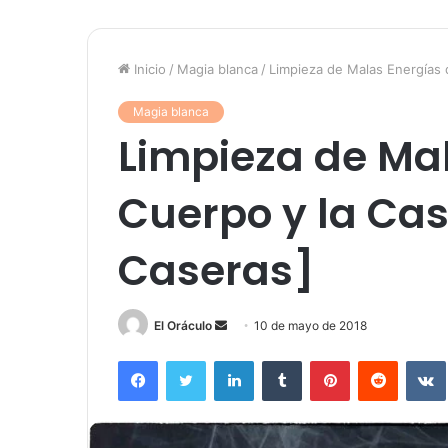
Inicio
/
Magia blanca
/
Limpieza de Malas Energías 
Magia blanca
Limpieza de Mal
Cuerpo y la Ca
Caseras]
Send
El Oráculo
10 de mayo de 2018
an
Facebook
Twitter
LinkedIn
Tumblr
Pinterest
Reddit
email