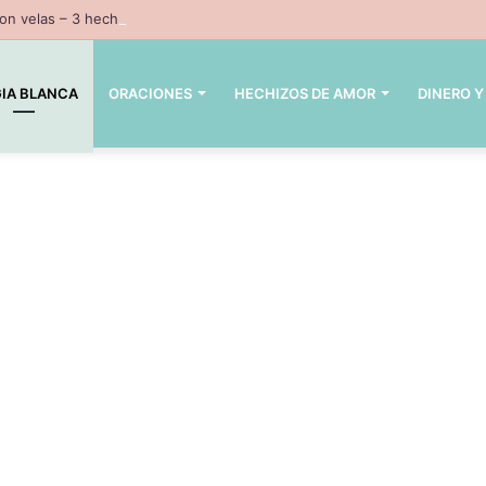
n velas – 3 hechizos con velas inpresindibles con magia negra
IA BLANCA
ORACIONES
HECHIZOS DE AMOR
DINERO Y