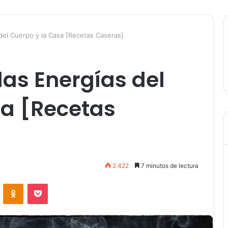
del Cuerpo y la Casa [Recetas Caseras]
as Energías del
sa [Recetas
2.422
7 minutos de lectura
VKontakte
Odnoklassniki
Pocket