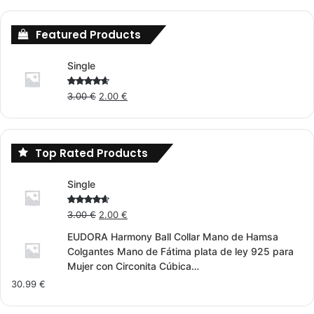
Featured Products
Single
Original
Current
Rated
3.00
€
2.00
€
4.00
out
price
price
of 5
was:
is:
3.00 €.
2.00 €.
Top Rated Products
Single
Original
Current
Rated
3.00
€
2.00
€
4.00
out
price
price
of 5
EUDORA Harmony Ball Collar Mano de Hamsa
was:
is:
Colgantes Mano de Fátima plata de ley 925 para
3.00 €.
2.00 €.
Mujer con Circonita Cúbica…
30.99
€