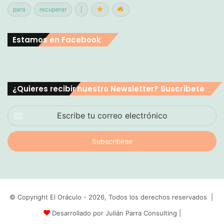
para
recuperar
|
Estamos en Facebook
¿Quieres recibir nuestro Newsletter? Suscríbete
Escribe
tu
correo
electrónico
© Copyright El Oráculo - 2026, Todos los derechos reservados |
Desarrollado por Julián Parra Consulting
|