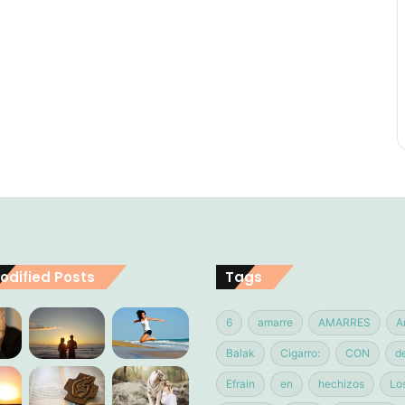
odified Posts
Tags
6
amarre
AMARRES
A
Balak
Cigarro:
CON
d
Efrain
en
hechizos
Lo