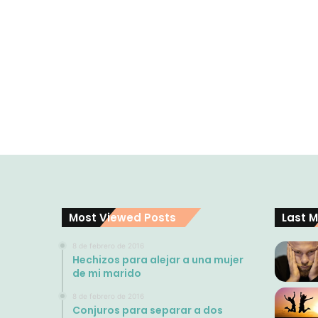
Most Viewed Posts
Last M
8 de febrero de 2016
Hechizos para alejar a una mujer
de mi marido
8 de febrero de 2016
Conjuros para separar a dos