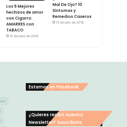
Mal De Ojo? 10
Los 6 Mejores
Síntomas y
hechizos de amor
Remedios Caseros
con Cigarro:
13 de julio de 2018
AMARRES con
TABACO
15 de junio de 2019
Estamos en Facebook
mor
e
¿Quieres recibir nuestro
s
Newsletter? Suscríbete