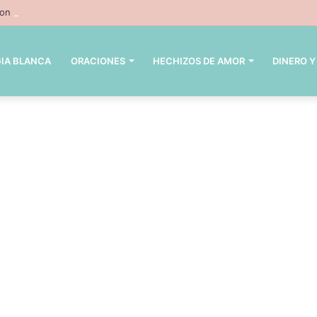
n velas – 3 hechizos con velas inpresindibles con magia negra
IA BLANCA
ORACIONES
HECHIZOS DE AMOR
DINERO Y