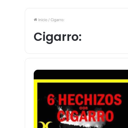
Inicio
/
Cigarro:
Cigarro: