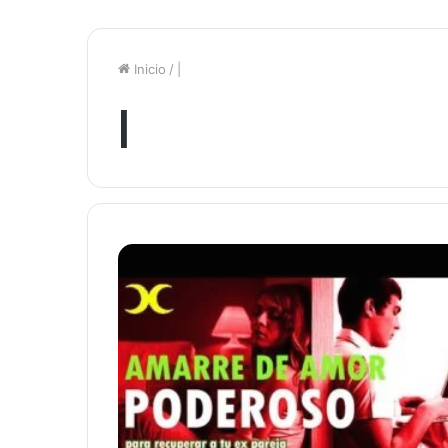
Inicio
/
|
|