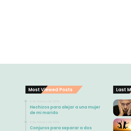
Most Viewed Posts
Last M
8 de febrero de 2016
Hechizos para alejar a una mujer
de mi marido
8 de febrero de 2016
Conjuros para separar a dos