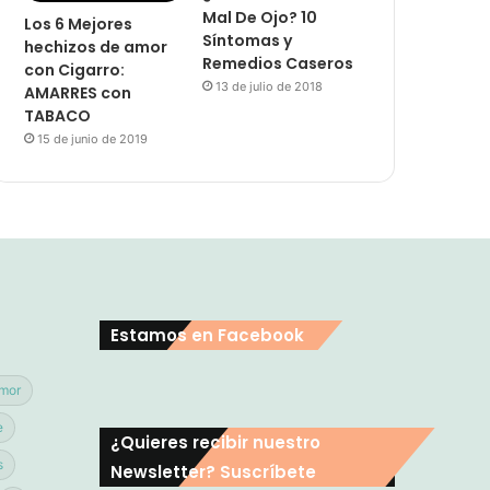
Mal De Ojo? 10
Los 6 Mejores
Síntomas y
hechizos de amor
Remedios Caseros
con Cigarro:
13 de julio de 2018
AMARRES con
TABACO
15 de junio de 2019
Estamos en Facebook
mor
e
¿Quieres recibir nuestro
s
Newsletter? Suscríbete