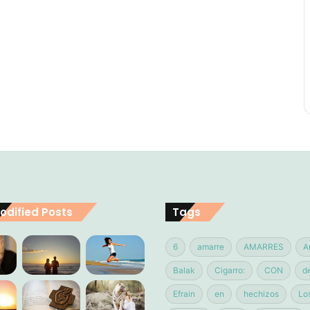
odified Posts
Tags
6
amarre
AMARRES
A
Balak
Cigarro:
CON
d
Efrain
en
hechizos
Lo