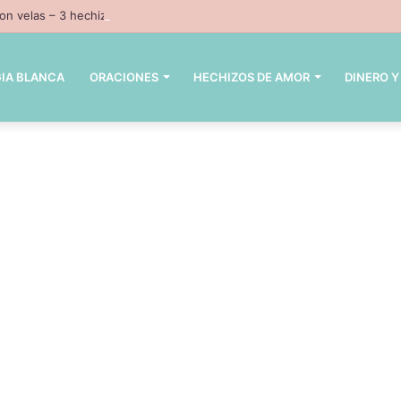
n velas – 3 hechizos con velas inpresindibles con magia negra
IA BLANCA
ORACIONES
HECHIZOS DE AMOR
DINERO Y