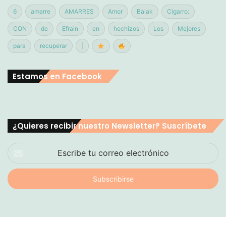
6
amarre
AMARRES
Amor
Balak
Cigarro:
CON
de
Efrain
en
hechizos
Los
Mejores
para
recuperar
|
Estamos en Facebook
¿Quieres recibir nuestro Newsletter? Suscríbete
Escribe
tu
correo
electrónico