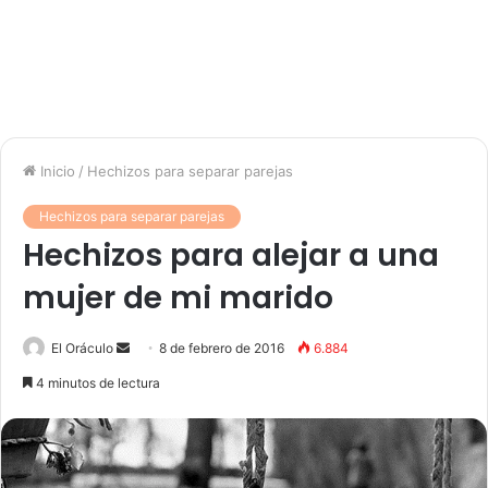
Inicio
/
Hechizos para separar parejas
Hechizos para separar parejas
Hechizos para alejar a una
mujer de mi marido
Send
El Oráculo
8 de febrero de 2016
6.884
an
4 minutos de lectura
email