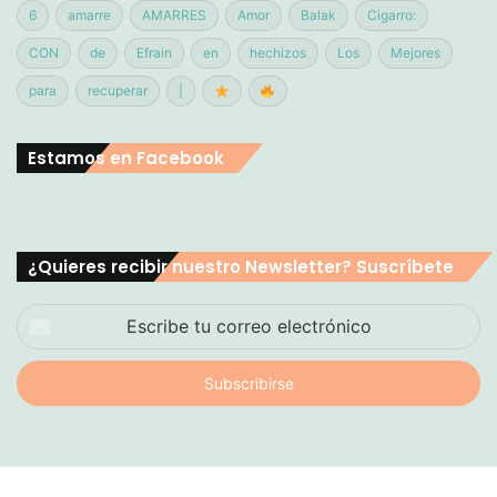
6
amarre
AMARRES
Amor
Balak
Cigarro:
CON
de
Efrain
en
hechizos
Los
Mejores
para
recuperar
|
Estamos en Facebook
¿Quieres recibir nuestro Newsletter? Suscríbete
Escribe
tu
correo
electrónico