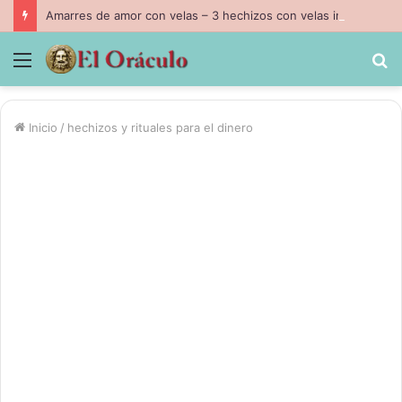
Amarres de amor con velas – 3 hechizos con velas inpresindibles con magia negra
Menú
B
p
Inicio
/
hechizos y rituales para el dinero