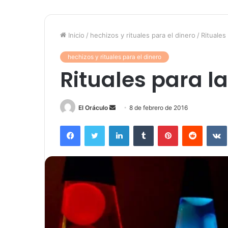
Inicio
/
hechizos y rituales para el dinero
/
Rituales
hechizos y rituales para el dinero
Rituales para l
Send
El Oráculo
8 de febrero de 2016
an
Facebook
Twitter
LinkedIn
Tumblr
Pinterest
Reddit
email