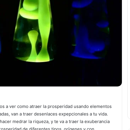
amos a ver como atraer la prosperidad usando elementos
as, van a traer desenlaces expepcionales a tu vida.
hacer medrar la riqueza, y te va a traer la exuberancia
rosperidad de diferentes tipos, orígenes y con