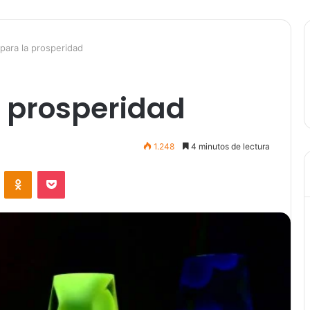
 para la prosperidad
a prosperidad
1.248
4 minutos de lectura
VKontakte
Odnoklassniki
Pocket