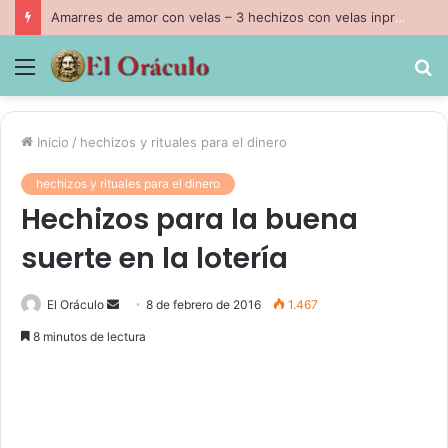
Amarres de amor con velas – 3 hechizos con velas inpresindibles con magia negra
Menú
B
p
Inicio
/
hechizos y rituales para el dinero
hechizos y rituales para el dinero
Hechizos para la buena
suerte en la lotería
Send
El Oráculo
8 de febrero de 2016
1.467
an
8 minutos de lectura
email