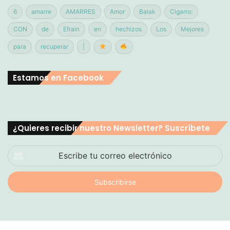
6
amarre
AMARRES
Amor
Balak
Cigarro:
CON
de
Efrain
en
hechizos
Los
Mejores
para
recuperar
|
Estamos en Facebook
¿Quieres recibir nuestro Newsletter? Suscríbete
Escribe
tu
correo
electrónico