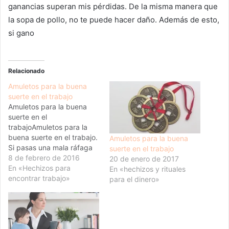
ganancias superan mis pérdidas. De la misma manera que
la sopa de pollo, no te puede hacer daño. Además de esto,
si gano
Relacionado
Amuletos para la buena
suerte en el trabajo
Amuletos para la buena
suerte en el
trabajoAmuletos para la
buena suerte en el trabajo.
Amuletos para la buena
Si pasas una mala ráfaga
suerte en el trabajo
en el trabajo ahora, los
8 de febrero de 2016
20 de enero de 2017
amuletos para la fortuna
En «Hechizos para
En «hechizos y rituales
en el trabajo podrían
encontrar trabajo»
para el dinero»
traerte un golpe de buena
suerte, y asistirte con
empujón extra! Los
amuletos para la buena