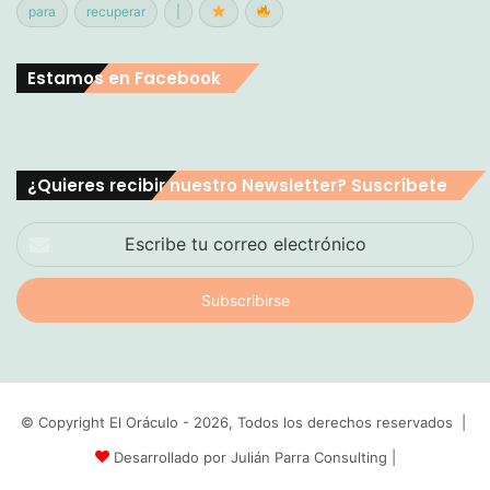
para
recuperar
|
Estamos en Facebook
¿Quieres recibir nuestro Newsletter? Suscríbete
Escribe
tu
correo
electrónico
© Copyright El Oráculo - 2026, Todos los derechos reservados |
Desarrollado por Julián Parra Consulting
|