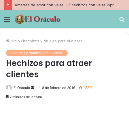
Amarres de amor con velas – 3 hechizos con velas inpresindibles con magia negra
Menú
B
p
Inicio
/
hechizos y rituales para el dinero
hechizos y rituales para el dinero
Hechizos para atraer
clientes
Send
El Oráculo
8 de febrero de 2016
1.530
an
2 minutos de lectura
email