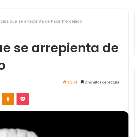
para que se arrepienta de haberme dejado
e se arrepienta de
o
1.334
2 minutos de lectura
VKontakte
Odnoklassniki
Pocket