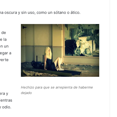
na oscura y sin uso, como un sótano o ático.
o de
e la
en un
legar a
verte
Hechizo para que se arrepienta de haberme
dejado
era y
ientras
y odio.