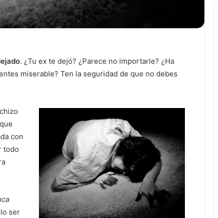
dejado
. ¿Tu ex te dejó? ¿Parece no importarle? ¿Ha
sientes miserable? Ten la seguridad de que no debes
echizo
 que
ada con
r todo
ra
nca
lo ser