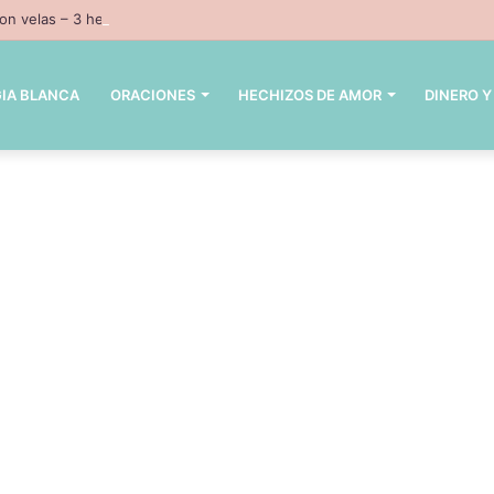
n velas – 3 hechizos con velas inpresindibles con magia negra
IA BLANCA
ORACIONES
HECHIZOS DE AMOR
DINERO Y