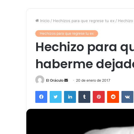
Inicio
/
Hechizos para que regrese tu ex
/
Hechizo 
Hechizos para que regrese tu ex
Hechizo para qu
haberme dejad
Send
El Oráculo
20 de enero de 2017
an
Facebook
Twitter
LinkedIn
Tumblr
Pinterest
Reddit
email