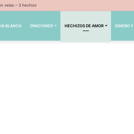
n velas – 3 hechizos con velas inpresindibles con magia negra
IA BLANCA
ORACIONES
HECHIZOS DE AMOR
DINERO Y