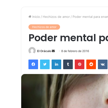
Inicio
/
Hechizos de amor
/
Poder mental para ena
Hechizos de amor
Poder mental p
Send
El Oráculo
8 de febrero de 2016
an
Facebook
Twitter
LinkedIn
Tumblr
Pinterest
Reddit
email