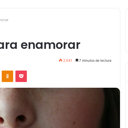
morar
ara enamorar
2.041
7 minutos de lectura
VKontakte
Odnoklassniki
Pocket