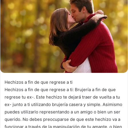
Hechizos a fin de que regrese a ti
Hechizos a fin de que regrese a ti: Brujería a fin de que
regrese tu ex-. Este hechizo te dejará traer de vuelta a tu
ex- junto a ti utilizando brujería casera y simple. Asimismo
puedes utilizarlo representando a un amigo o bien un ser
querido. No debes preocuparse de que este hechizo va a
funcionar a través de la manipulación de tu amante, o bien