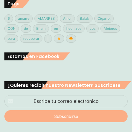
Tags
6
amarre
AMARRES
Amor
Balak
Cigarro:
CON
de
Efrain
en
hechizos
Los
Mejores
para
recuperar
|
Estamos en Facebook
¿Quieres recibir nuestro Newsletter? Suscríbete
Escribe
tu
correo
electrónico