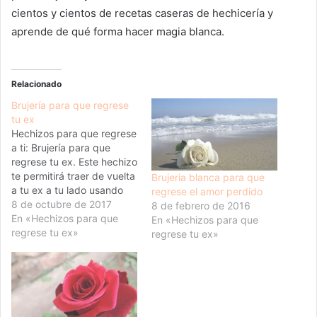
cientos y cientos de recetas caseras de hechicería y
aprende de qué forma hacer magia blanca.
Relacionado
Brujería para que regrese
tu ex
Hechizos para que regrese
a ti: Brujería para que
regrese tu ex. Este hechizo
te permitirá traer de vuelta
Brujeria blanca para que
a tu ex a tu lado usando
regrese el amor perdido
brujería casera y fácil.
8 de octubre de 2017
8 de febrero de 2016
También puedes usarlo en
En «Hechizos para que
En «Hechizos para que
nombre de un amigo o un
regrese tu ex»
regrese tu ex»
ser querido. No tienes que
preocuparse de que este
hechizo…