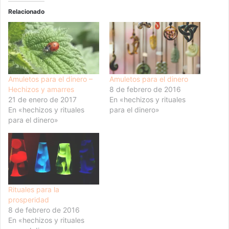
Relacionado
Amuletos para el dinero –
Amuletos para el dinero
Hechizos y amarres
8 de febrero de 2016
21 de enero de 2017
En «hechizos y rituales
En «hechizos y rituales
para el dinero»
para el dinero»
Rituales para la
prosperidad
8 de febrero de 2016
En «hechizos y rituales