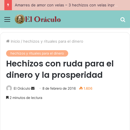
Amarres de amor con velas – 3 hechizos con velas inpresindibles con magia negra
Menú
B
p
Inicio
/
hechizos y rituales para el dinero
hechizos y rituales para el dinero
Hechizos con ruda para el
dinero y la prosperidad
Send
El Oráculo
8 de febrero de 2016
1.606
an
2 minutos de lectura
email