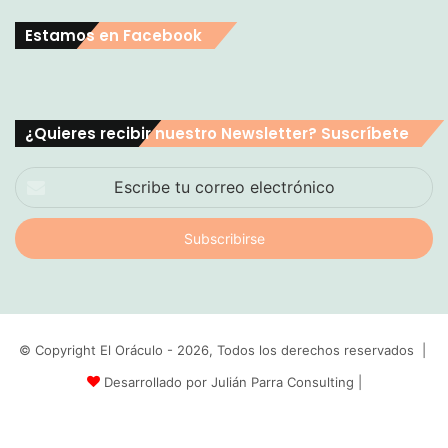
Estamos en Facebook
¿Quieres recibir nuestro Newsletter? Suscríbete
Escribe
tu
correo
electrónico
© Copyright El Oráculo - 2026, Todos los derechos reservados |
Desarrollado por Julián Parra Consulting
|