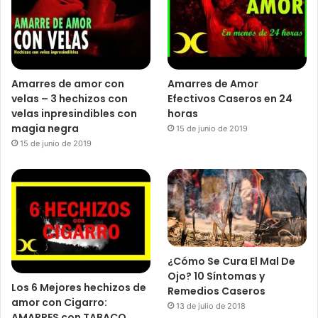
Amarres de amor con
Amarres de Amor
velas – 3 hechizos con
Efectivos Caseros en 24
velas inpresindibles con
horas
magia negra
15 de junio de 2019
15 de junio de 2019
¿Cómo Se Cura El Mal De
Ojo? 10 Síntomas y
Los 6 Mejores hechizos de
Remedios Caseros
amor con Cigarro:
13 de julio de 2018
AMARRES con TABACO