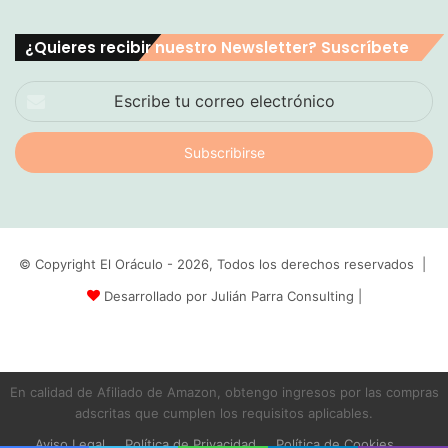
¿Quieres recibir nuestro Newsletter? Suscríbete
Escribe
tu
correo
electrónico
© Copyright El Oráculo - 2026, Todos los derechos reservados |
Desarrollado por Julián Parra Consulting
|
En calidad de Afiliado de Amazon, obtengo ingresos por las compras
adscritas que cumplen los requisitos aplicables.
Aviso Legal
Política de Privacidad
Política de Cookies