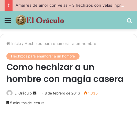
Amarres de amor con velas – 3 hechizos con velas inpresindibles con magia negra
Menú
B
p
Inicio
/
Hechizos para enamorar a un hombre
Hechizos para enamorar a un hombre
Como hechizar a un
hombre con magia casera
Send
El Oráculo
8 de febrero de 2016
1.335
an
5 minutos de lectura
email