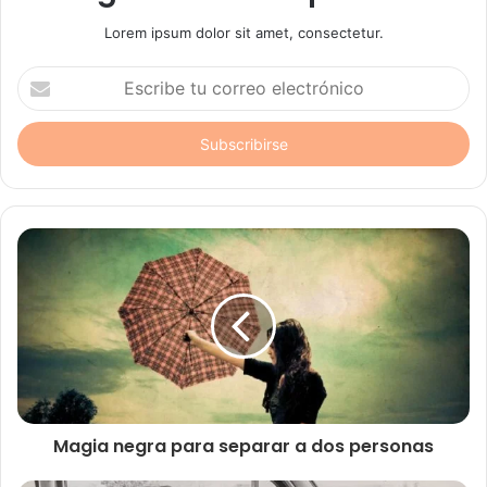
Lorem ipsum dolor sit amet, consectetur.
Escribe
tu
correo
electrónico
Magia negra para separar a dos personas