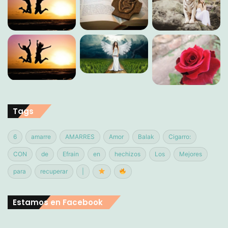
Tags
6
amarre
AMARRES
Amor
Balak
Cigarro:
CON
de
Efrain
en
hechizos
Los
Mejores
para
recuperar
|
Estamos en Facebook