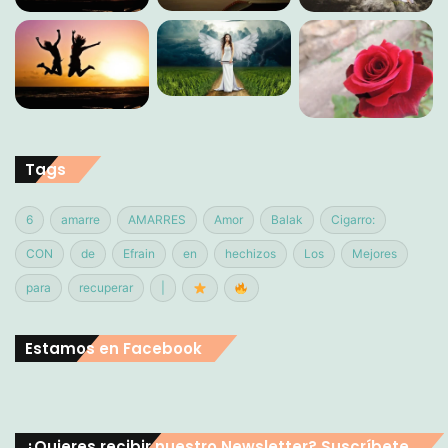
Tags
6
amarre
AMARRES
Amor
Balak
Cigarro:
CON
de
Efrain
en
hechizos
Los
Mejores
para
recuperar
|
Estamos en Facebook
¿Quieres recibir nuestro Newsletter? Suscríbete