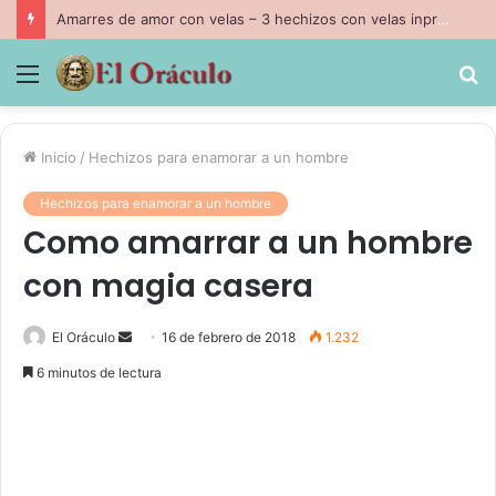
Amarres de amor con velas – 3 hechizos con velas inpresindibles con magia negra
Menú
B
p
Inicio
/
Hechizos para enamorar a un hombre
Hechizos para enamorar a un hombre
Como amarrar a un hombre
con magia casera
Send
El Oráculo
16 de febrero de 2018
1.232
an
6 minutos de lectura
email