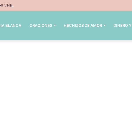
n velas – 3 hechizos con velas inpresindibles con magia negra
IA BLANCA
ORACIONES
HECHIZOS DE AMOR
DINERO Y