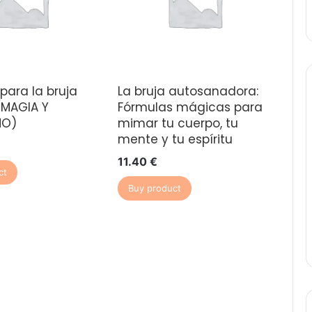
para la bruja
La bruja autosanadora:
 (MAGIA Y
Fórmulas mágicas para
MO)
mimar tu cuerpo, tu
mente y tu espíritu
11.40
€
ct
Buy product