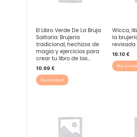
El Libro Verde De La Bruja
Wicca, l
Solitaria: Brujería
la brujerí
tradicional, hechizos de
revisada 
magia y ejercicios para
16.10
€
crear tu libro de las…
Buy produ
10.99
€
Buy product