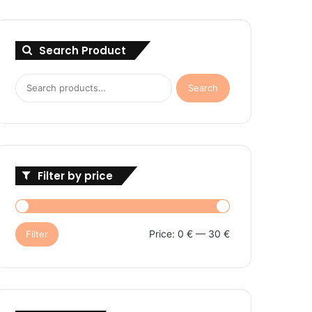
Search Product
Search
Search
for:
Filter by price
Min
Max
Price:
0 €
—
30 €
Filter
price
price