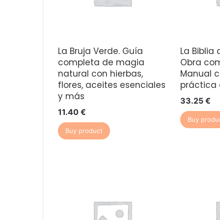
La Bruja Verde. Guía
La Biblia 
completa de magia
Obra com
natural con hierbas,
Manual c
flores, aceites esenciales
práctica 
y más
33.25
€
11.40
€
Buy produ
Buy product