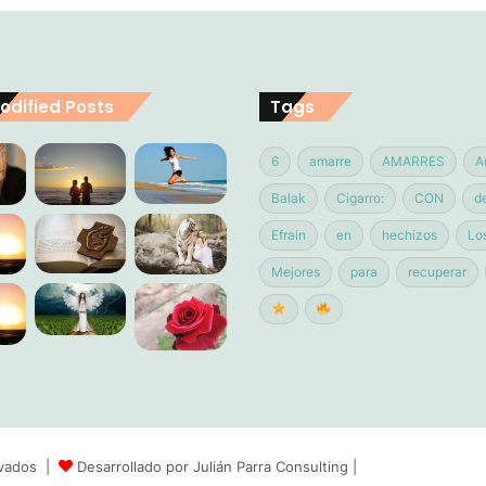
odified Posts
Tags
6
amarre
AMARRES
A
Balak
Cigarro:
CON
d
Efrain
en
hechizos
Lo
Mejores
para
recuperar
ervados |
Desarrollado por Julián Parra Consulting
|