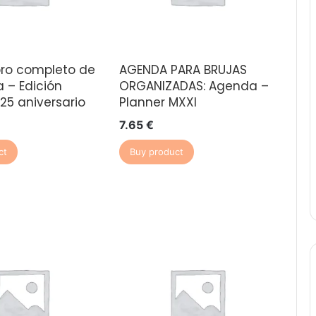
ibro completo de
AGENDA PARA BRUJAS
a – Edición
ORGANIZADAS: Agenda –
25 aniversario
Planner MXXI
7.65
€
ct
Buy product