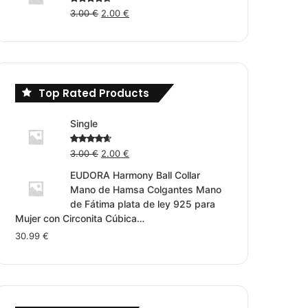
Original
Current
Rated
3.00
€
2.00
€
4.00
out
price
price
of 5
was:
is:
3.00 €.
2.00 €.
Top Rated Products
Single
Original
Current
Rated
3.00
€
2.00
€
4.00
out
price
price
of 5
EUDORA Harmony Ball Collar
was:
is:
Mano de Hamsa Colgantes Mano
3.00 €.
2.00 €.
de Fátima plata de ley 925 para
Mujer con Circonita Cúbica…
30.99
€