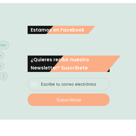
Estamos en Facebook
mor
e
¿Quieres recibir nuestro
s
Newsletter? Suscríbete
|
Escribe
tu
correo
electrónico