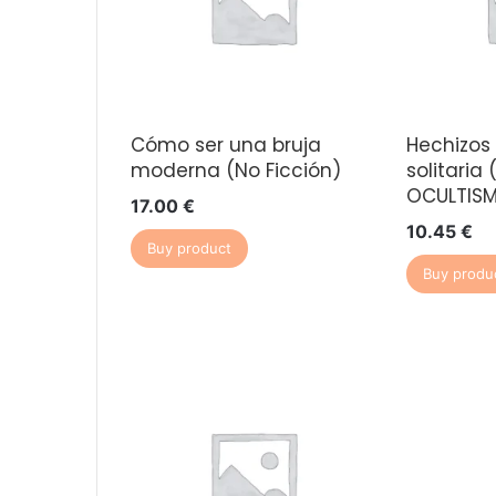
Cómo ser una bruja
Hechizos 
moderna (No Ficción)
solitaria
OCULTIS
17.00
€
10.45
€
Buy product
Buy produ