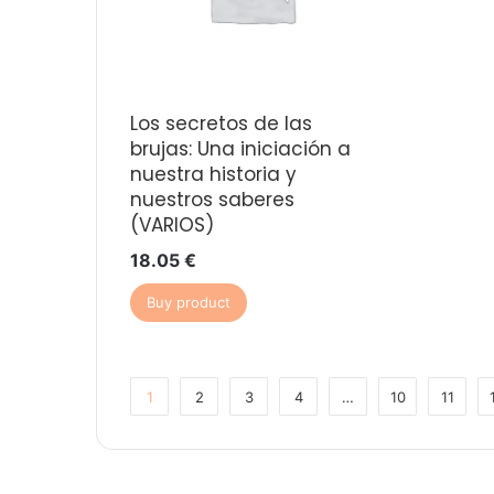
Los secretos de las
brujas: Una iniciación a
nuestra historia y
nuestros saberes
(VARIOS)
18.05
€
Buy product
1
2
3
4
…
10
11