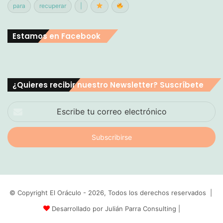
para
recuperar
|
Estamos en Facebook
¿Quieres recibir nuestro Newsletter? Suscríbete
Escribe
tu
correo
electrónico
© Copyright El Oráculo - 2026, Todos los derechos reservados |
Desarrollado por Julián Parra Consulting
|