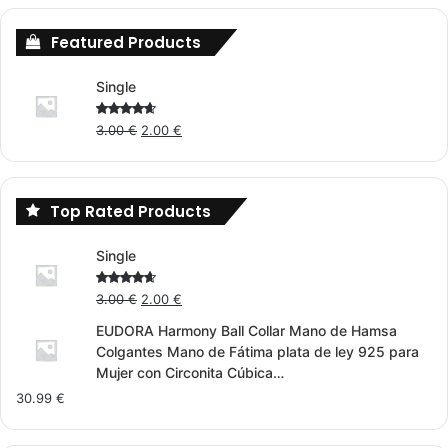
Featured Products
Single
Original
Current
Rated
3.00
€
2.00
€
4.00
out
price
price
of 5
was:
is:
3.00 €.
2.00 €.
Top Rated Products
Single
Original
Current
Rated
3.00
€
2.00
€
4.00
out
price
price
of 5
EUDORA Harmony Ball Collar Mano de Hamsa
was:
is:
Colgantes Mano de Fátima plata de ley 925 para
3.00 €.
2.00 €.
Mujer con Circonita Cúbica…
30.99
€