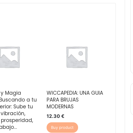
 y Magia
WICCAPEDIA: UNA GUIA
 Buscando a tu
PARA BRUJAS
terior: Sube tu
MODERNAS
 vibración,
12.30
€
 prosperidad,
rabajo…
Buy product