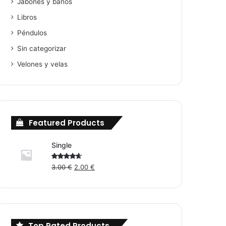
Jabones y baños
Libros
Péndulos
Sin categorizar
Velones y velas
Featured Products
Single
Original
Current
Rated
3.00
€
2.00
€
4.00
out
price
price
of 5
was:
is:
3.00 €.
2.00 €.
Top Rated Products