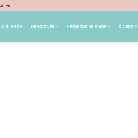
n velas – 3 hechizos con velas inpresindibles con magia negra
IA BLANCA
ORACIONES
HECHIZOS DE AMOR
DINERO Y