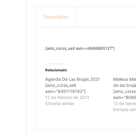
Description
[amz_corss_sell asin=»8496665127″]
Relacionado
Agenda De Las Brujas 2021
Malleus Mal
[amz_corss_sell
de las bruj
asin="8491116192"]
[amz_corss_
12 de febrero de 2021
asin="B08
Entrada similar
12 de febr
Entrada sim