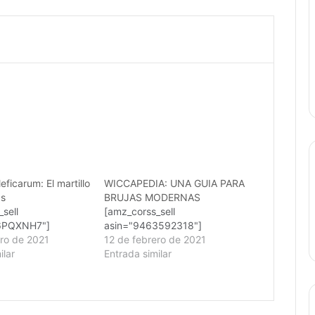
eficarum: El martillo
WICCAPEDIA: UNA GUIA PARA
as
BRUJAS MODERNAS
sell
[amz_corss_sell
6PQXNH7"]
asin="9463592318"]
ero de 2021
12 de febrero de 2021
ilar
Entrada similar