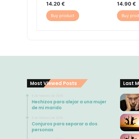
14.20
€
14.90
€
Buy product
Buy prod
Most Viewed Posts
Last M
8 de febrero de 2016
Hechizos para alejar a una mujer
de mi marido
8 de febrero de 2016
Conjuros para separar a dos
personas