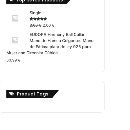
Single
Original
Current
Rated
3.00
€
2.00
€
4.00
out
price
price
of 5
EUDORA Harmony Ball Collar
was:
is:
Mano de Hamsa Colgantes Mano
3.00 €.
2.00 €.
de Fátima plata de ley 925 para
Mujer con Circonita Cúbica…
30.99
€
Product Tags