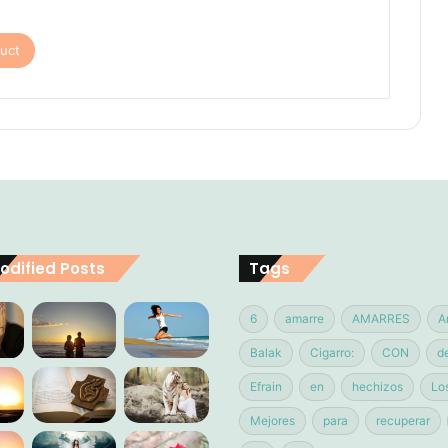
uct
odified Posts
Tags
6
amarre
AMARRES
A
Balak
Cigarro:
CON
d
Efrain
en
hechizos
Lo
Mejores
para
recuperar