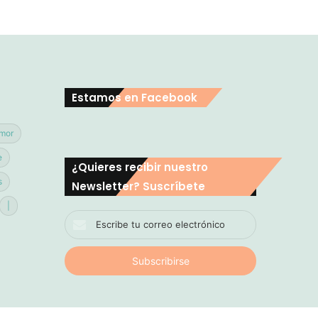
Estamos en Facebook
mor
e
¿Quieres recibir nuestro
s
Newsletter? Suscríbete
|
Escribe
tu
correo
electrónico