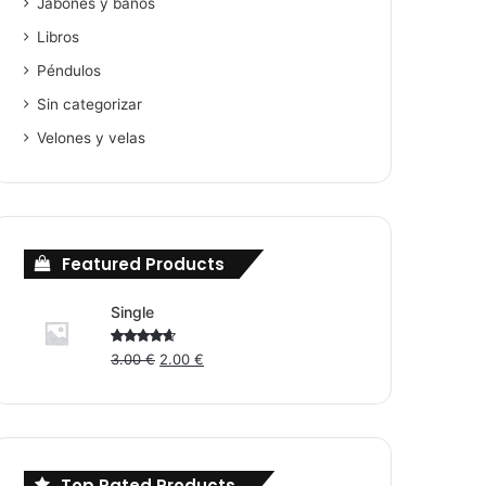
Jabones y baños
Libros
Péndulos
Sin categorizar
Velones y velas
Featured Products
Single
Original
Current
Rated
3.00
€
2.00
€
4.00
out
price
price
of 5
was:
is:
3.00 €.
2.00 €.
Top Rated Products