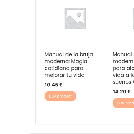
Manual de la bruja
Manual 
moderna: Magia
moderna
cotidiana para
para al
mejorar tu vida
vida a l
sueños 
10.45
€
14.20
€
Buy product
Buy prod