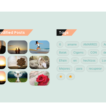
odified Posts
Tags
6
amarre
AMARRES
A
Balak
Cigarro:
CON
d
Efrain
en
hechizos
Lo
Mejores
para
recuperar