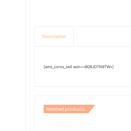
Description
[amz_corss_sell asin=»B08JDTN9TW»]
Related products