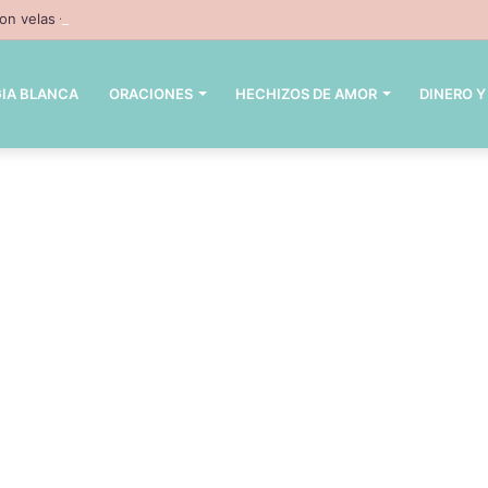
n velas – 3 hechizos con velas inpresindibles con magia negra
IA BLANCA
ORACIONES
HECHIZOS DE AMOR
DINERO Y