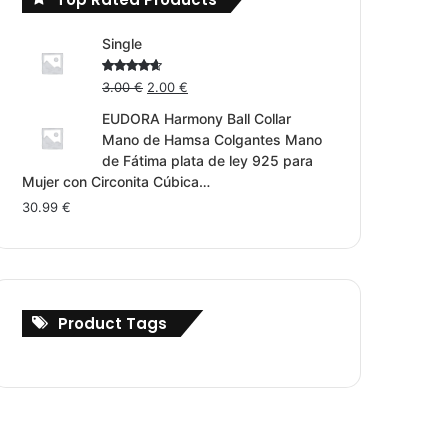
Single
Original
Current
Rated
3.00
€
2.00
€
4.00
out
price
price
of 5
EUDORA Harmony Ball Collar
was:
is:
Mano de Hamsa Colgantes Mano
3.00 €.
2.00 €.
de Fátima plata de ley 925 para
Mujer con Circonita Cúbica…
30.99
€
Product Tags