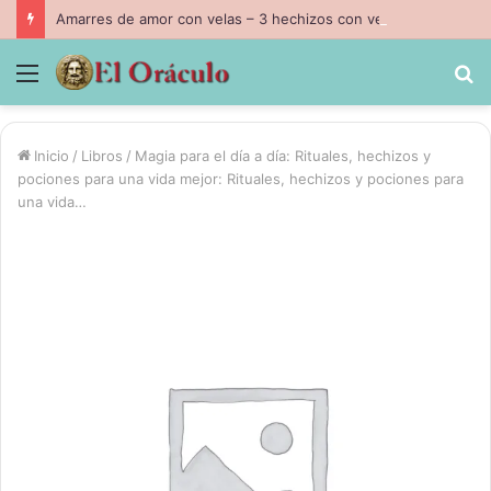
Amarres de amor con velas – 3 hechizos con velas inpresindibles con magia negra
Menú
B
p
Inicio
/
Libros
/
Magia para el día a día: Rituales, hechizos y
pociones para una vida mejor: Rituales, hechizos y pociones para
una vida…