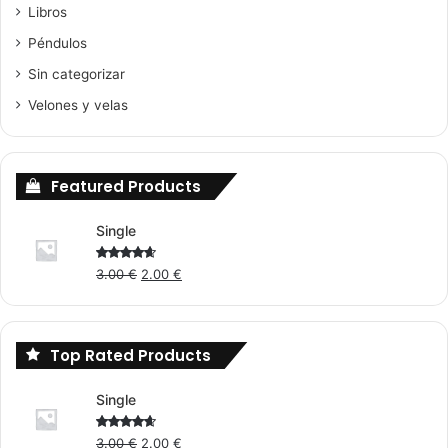
Libros
Péndulos
Sin categorizar
Velones y velas
Featured Products
Single
Original
Current
Rated
3.00
€
2.00
€
4.00
out
price
price
of 5
was:
is:
3.00 €.
2.00 €.
Top Rated Products
Single
Original
Current
Rated
3.00
€
2.00
€