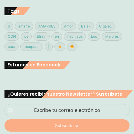
Tags
6
amarre
AMARRES
Amor
Balak
Cigarro:
CON
de
Efrain
en
hechizos
Los
Mejores
para
recuperar
|
Estamos en Facebook
¿Quieres recibir nuestro Newsletter? Suscríbete
Escribe
tu
correo
electrónico