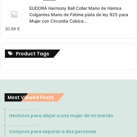
4.00
out
price
price
of 5
EUDORA Harmony Ball Collar Mano de Hamsa
was:
is:
Colgantes Mano de Fátima plata de ley 925 para
3.00 €.
2.00 €.
Mujer con Circonita Cúbica…
30.99
€
Product Tags
Most Viewed Posts
8 de febrero de 2016
Hechizos para alejar a una mujer de mi marido
8 de febrero de 2016
Conjuros para separar a dos personas