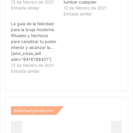
12 de febrero de 2021
tumbar cualquier
Entrada similar
trabajo ritual o de
12 de febrero de 2021
magia que alguien esté
Entrada similar
haciendo contra
La guía de la felicidad
nosotros o a algún ser
para la bruja moderna:
querido.
Rituales y hechizos
para canalizar tu poder
interior y alcanzar la…
[amz_corss_sell
asin="8416788421"]
12 de febrero de 2021
Entrada similar
Related products