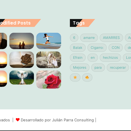
odified Posts
Tags
6
amarre
AMARRES
A
Balak
Cigarro:
CON
d
Efrain
en
hechizos
Lo
Mejores
para
recuperar
ervados |
Desarrollado por Julián Parra Consulting
|