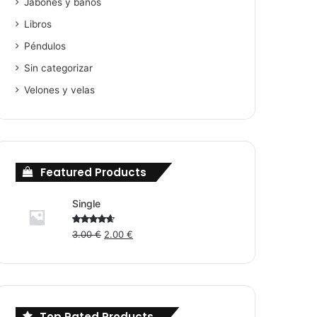
Jabones y baños
Libros
Péndulos
Sin categorizar
Velones y velas
Featured Products
Single
Original
Current
Rated
3.00
€
2.00
€
4.00
out
price
price
of 5
was:
is:
3.00 €.
2.00 €.
Top Rated Products