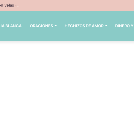
n velas – 3 hechizos con velas inpresindibles con magia negra
IA BLANCA
ORACIONES
HECHIZOS DE AMOR
DINERO Y