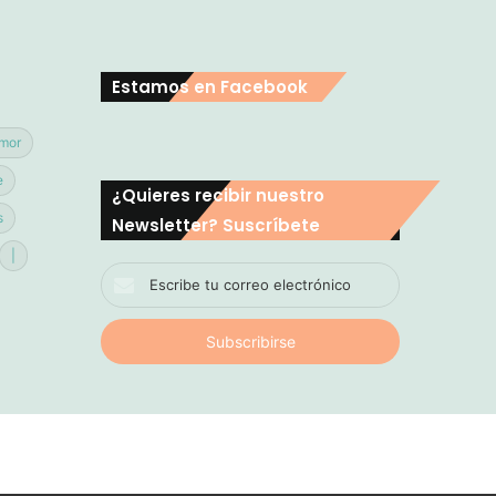
Estamos en Facebook
mor
e
¿Quieres recibir nuestro
s
Newsletter? Suscríbete
|
Escribe
tu
correo
electrónico