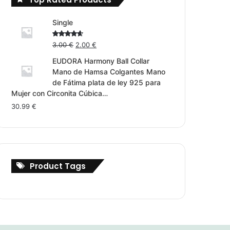
Single
Original
Current
Rated
3.00
€
2.00
€
4.00
out
price
price
of 5
EUDORA Harmony Ball Collar
was:
is:
Mano de Hamsa Colgantes Mano
3.00 €.
2.00 €.
de Fátima plata de ley 925 para
Mujer con Circonita Cúbica…
30.99
€
Product Tags