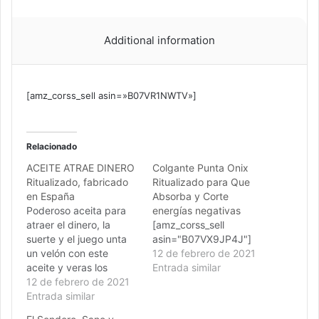
Additional information
[amz_corss_sell asin=»B07VR1NWTV»]
Relacionado
ACEITE ATRAE DINERO
Colgante Punta Onix
Ritualizado, fabricado
Ritualizado para Que
en España
Absorba y Corte
Poderoso aceita para
energías negativas
atraer el dinero, la
[amz_corss_sell
suerte y el juego unta
asin="B07VX9JP4J"]
un velón con este
12 de febrero de 2021
aceite y veras los
Entrada similar
resultados. FORMULA
12 de febrero de 2021
SECRETA, fabricado en
Entrada similar
ESPAÑA .