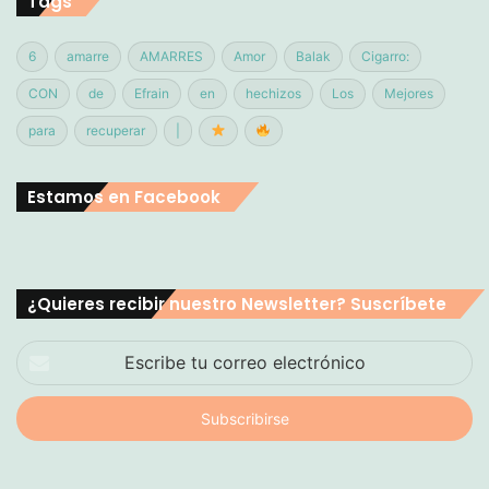
Tags
6
amarre
AMARRES
Amor
Balak
Cigarro:
CON
de
Efrain
en
hechizos
Los
Mejores
para
recuperar
|
Estamos en Facebook
¿Quieres recibir nuestro Newsletter? Suscríbete
Escribe
tu
correo
electrónico