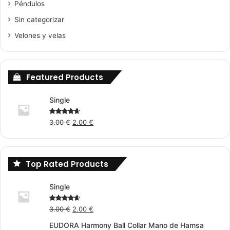
Péndulos
Sin categorizar
Velones y velas
Featured Products
Single
Original
Current
Rated
3.00
€
2.00
€
4.00
out
price
price
of 5
was:
is:
3.00 €.
2.00 €.
Top Rated Products
Single
Original
Current
Rated
3.00
€
2.00
€
4.00
out
price
price
of 5
EUDORA Harmony Ball Collar Mano de Hamsa