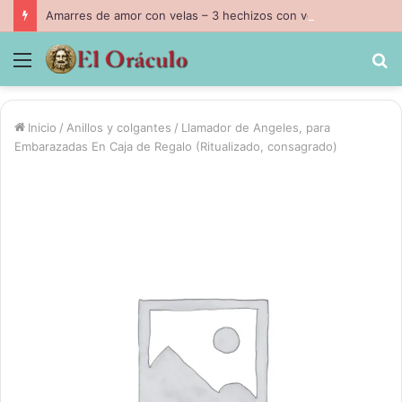
Amarres de amor con velas – 3 hechizos con velas inpresindibles con magia negra
Menú
B
p
Inicio
/
Anillos y colgantes
/
Llamador de Angeles, para
Embarazadas En Caja de Regalo (Ritualizado, consagrado)