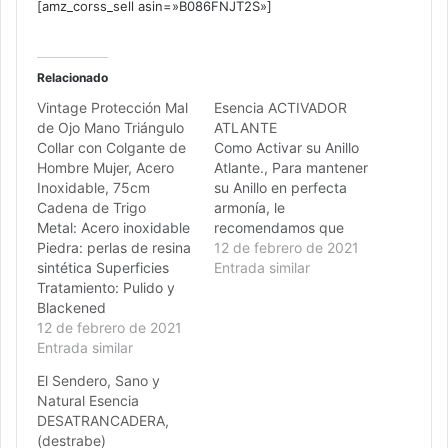
[amz_corss_sell asin=»B086FNJT2S»]
Relacionado
Vintage Protección Mal
Esencia ACTIVADOR
de Ojo Mano Triángulo
ATLANTE
Collar con Colgante de
Como Activar su Anillo
Hombre Mujer, Acero
Atlante., Para mantener
Inoxidable, 75cm
su Anillo en perfecta
Cadena de Trigo
armonía, le
Metal: Acero inoxidable
recomendamos que
Piedra: perlas de resina
cada 28 dias lo unte
12 de febrero de 2021
sintética Superficies
con ESENCIA
Entrada similar
Tratamiento: Pulido y
ACTIVADOR ATLANTE,
Blackened
lo deje al sereno de la
12 de febrero de 2021
luna durante unas horas
Entrada similar
y luego expongalo al
sol .
El Sendero, Sano y
Natural Esencia
DESATRANCADERA,
(destrabe)