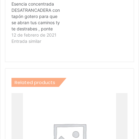
Esencia concentrada
DESATRANCADERA con
tapón gotero para que
se abran tus caminos ty
te destrabes , ponte
unas gotas en
12 de febrero de 2021
muñecas, hombros, y
Entrada similar
talones
Related products