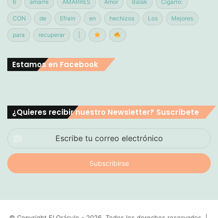
6
amarre
AMARRES
Amor
Balak
Cigarro:
CON
de
Efrain
en
hechizos
Los
Mejores
para
recuperar
|
Estamos en Facebook
¿Quieres recibir nuestro Newsletter? Suscríbete
Escribe
tu
correo
electrónico
© Copyright El Oráculo - 2026, Todos los derechos reservados |