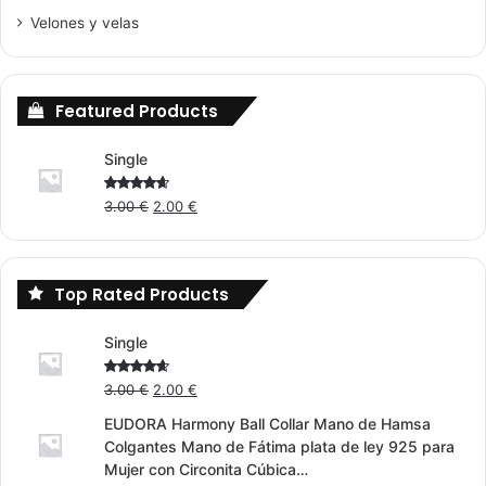
Velones y velas
Featured Products
Single
Original
Current
Rated
3.00
€
2.00
€
4.00
out
price
price
of 5
was:
is:
3.00 €.
2.00 €.
Top Rated Products
Single
Original
Current
Rated
3.00
€
2.00
€
4.00
out
price
price
of 5
EUDORA Harmony Ball Collar Mano de Hamsa
was:
is:
Colgantes Mano de Fátima plata de ley 925 para
3.00 €.
2.00 €.
Mujer con Circonita Cúbica…