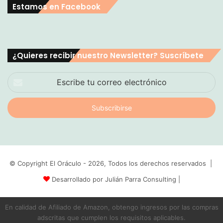
Estamos en Facebook
¿Quieres recibir nuestro Newsletter? Suscríbete
Escribe
tu
correo
electrónico
© Copyright El Oráculo - 2026, Todos los derechos reservados |
Desarrollado por Julián Parra Consulting
|
En calidad de Afiliado de Amazon, obtengo ingresos por las compras
adscritas que cumplen los requisitos aplicables.