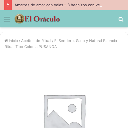
Amarres de amor con velas – 3 hechizos con velas inpresindibles con magia negra
Menú
B
p
Inicio
/
Aceites de Ritual
/
El Sendero, Sano y Natural Esencia
Ritual Tipo Colonia PUSANGA