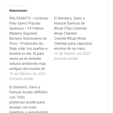
Relacionado
PALOSANTO – Incienso
El Sendero, Sano y
Palo Santo Popular
Natural Esencia de
Ayabaca – 14 Palitos
Ritual (Tipo Colonia)
Madera Sagrada
Atrae Clientes
Bursera Graveolens de
Colonia Ritual Atrae
Perú – Producido de…
Clientes para vaporizar
Deja volar tus sueños e
encima de su ropa.
ilumina tu día. El palo
12 de febrero de 2021
santo es el remedio
Entrada similar
natural antiestrés más
antiguo del mundo en
su formato original en
12 de febrero de 2021
barritas de incienso.
Entrada similar
Recupera el positivismo
El Sendero, Sano y
y la armonía en 5
Natural Aceite ARRASA
minutos: será tu
con Todo
pequeño secreto.
poderoso aceite para
Cierra los ojos,
arrasar con todo
enciende tu incienso
maleficio y negatividad