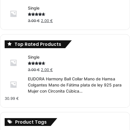
Single
Original
Current
Rated
3.00
€
2.00
€
4.00
out
price
price
of 5
was:
is:
3.00 €.
2.00 €.
Top Rated Products
Single
Original
Current
Rated
3.00
€
2.00
€
4.00
out
price
price
of 5
EUDORA Harmony Ball Collar Mano de Hamsa
was:
is:
Colgantes Mano de Fátima plata de ley 925 para
3.00 €.
2.00 €.
Mujer con Circonita Cúbica…
30.99
€
Product Tags