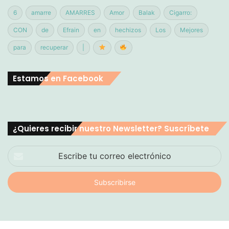
6
amarre
AMARRES
Amor
Balak
Cigarro:
CON
de
Efrain
en
hechizos
Los
Mejores
para
recuperar
|
Estamos en Facebook
¿Quieres recibir nuestro Newsletter? Suscríbete
Escribe
tu
correo
electrónico