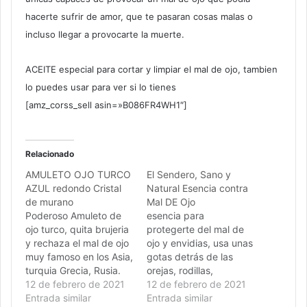
hacerte sufrir de amor, que te pasaran cosas malas o
incluso llegar a provocarte la muerte.
ACEITE especial para cortar y limpiar el mal de ojo, tambien
lo puedes usar para ver si lo tienes
[amz_corss_sell asin=»B086FR4WH1″]
Relacionado
AMULETO OJO TURCO
El Sendero, Sano y
AZUL redondo Cristal
Natural Esencia contra
de murano
Mal DE Ojo
Poderoso Amuleto de
esencia para
ojo turco, quita brujeria
protegerte del mal de
y rechaza el mal de ojo
ojo y envidias, usa unas
muy famoso en los Asia,
gotas detrás de las
turquia Grecia, Rusia.
orejas, rodillas,
12 de febrero de 2021
muñecas, notaras la
12 de febrero de 2021
Entrada similar
diferencia.
Entrada similar