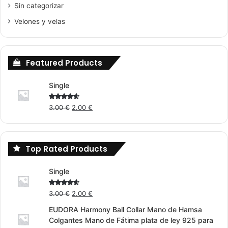
Sin categorizar
Velones y velas
Featured Products
Single
Original
Current
Rated
3.00
€
2.00
€
4.00
out
price
price
of 5
was:
is:
3.00 €.
2.00 €.
Top Rated Products
Single
Original
Current
Rated
3.00
€
2.00
€
4.00
out
price
price
of 5
EUDORA Harmony Ball Collar Mano de Hamsa
was:
is:
Colgantes Mano de Fátima plata de ley 925 para
3.00 €.
2.00 €.