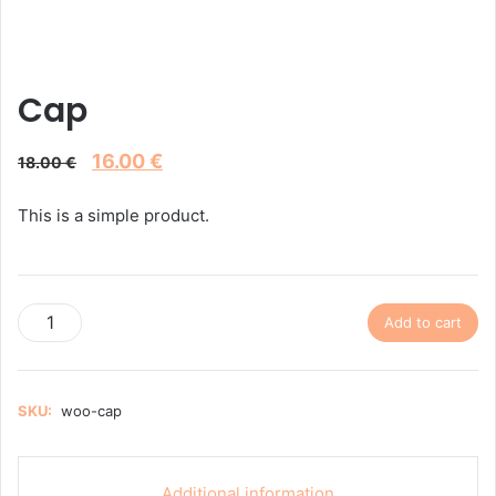
Cap
Original
Current
16.00
€
18.00
€
price
price
was:
is:
This is a simple product.
18.00 €.
16.00 €.
Cap
Add to cart
quantity
SKU:
woo-cap
Additional information