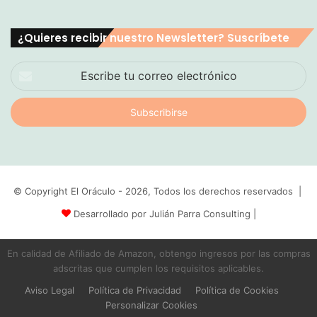
¿Quieres recibir nuestro Newsletter? Suscríbete
Escribe
tu
correo
electrónico
© Copyright El Oráculo - 2026, Todos los derechos reservados |
Desarrollado por Julián Parra Consulting
|
En calidad de Afiliado de Amazon, obtengo ingresos por las compras
adscritas que cumplen los requisitos aplicables.
Aviso Legal
Política de Privacidad
Política de Cookies
Personalizar Cookies