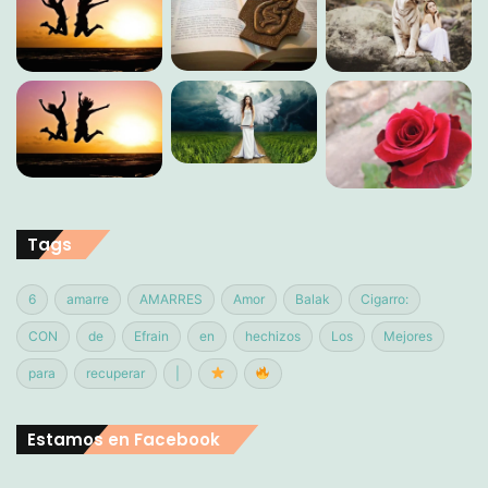
Tags
6
amarre
AMARRES
Amor
Balak
Cigarro:
CON
de
Efrain
en
hechizos
Los
Mejores
para
recuperar
|
Estamos en Facebook