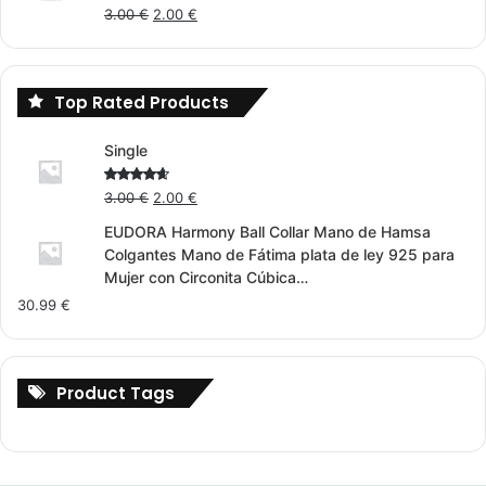
Original
Current
Rated
3.00
€
2.00
€
4.00
out
price
price
of 5
was:
is:
3.00 €.
2.00 €.
Top Rated Products
Single
Original
Current
Rated
3.00
€
2.00
€
4.00
out
price
price
of 5
EUDORA Harmony Ball Collar Mano de Hamsa
was:
is:
Colgantes Mano de Fátima plata de ley 925 para
3.00 €.
2.00 €.
Mujer con Circonita Cúbica…
30.99
€
Product Tags