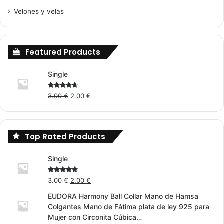
Velones y velas
Featured Products
Single
Original
Current
Rated
3.00
€
2.00
€
4.00
out
price
price
of 5
was:
is:
3.00 €.
2.00 €.
Top Rated Products
Single
Original
Current
Rated
3.00
€
2.00
€
4.00
out
price
price
of 5
EUDORA Harmony Ball Collar Mano de Hamsa
was:
is:
Colgantes Mano de Fátima plata de ley 925 para
3.00 €.
2.00 €.
Mujer con Circonita Cúbica…