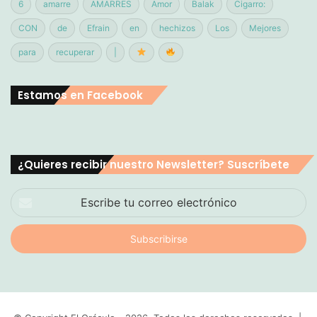
6
amarre
AMARRES
Amor
Balak
Cigarro:
CON
de
Efrain
en
hechizos
Los
Mejores
para
recuperar
|
Estamos en Facebook
¿Quieres recibir nuestro Newsletter? Suscríbete
Escribe
tu
correo
electrónico