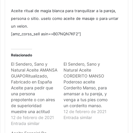
Aceite ritual de magia blanca para tranquilizar a la pareja,
persona o sitio. uselo como aceite de masaje o para untar
un velon.
[amz_corss_sell asin=»B07NQN7KF2″]
Relacionado
El Sendero, Sano y
El Sendero, Sano y
Natural Aceite AMANSA
Natural Aceite
GUAPORitualizado,
CORDERITO MANSO
Fabricado en España
Poderoso aceite
Aceite para pedir que
Corderito Manso, para
una persona
amansar a tu pareja, y
prepotente o con aires
venga a tus pies como
de superioridad
un corderito manso.
muestre una actitud
12 de febrero de 2021
más humilde. este
12 de febrero de 2021
Entrada similar
aceite untado en un
Entrada similar
velón amansa a tu