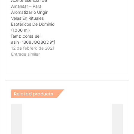
Aceite Esencial De
pareja,Para vencer a
Amansar – Para
una persona. Domina
Aromatizar o Ungir
los aires bravucones de
Velas En Rituales
la pareja.
Esotéricos De Dominio
(1000 ml)
[amz_corss_sell
asin="B08JQQBQD9"]
12 de febrero de 2021
Entrada similar
Related products