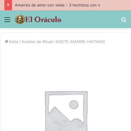
Amarres de amor con velas – 3 hechizos con velas inpresindibles con magia negra
Menú
B
p
Inicio
/
Aceites de Ritual
/
ACEITE AMARRE HAITIANO