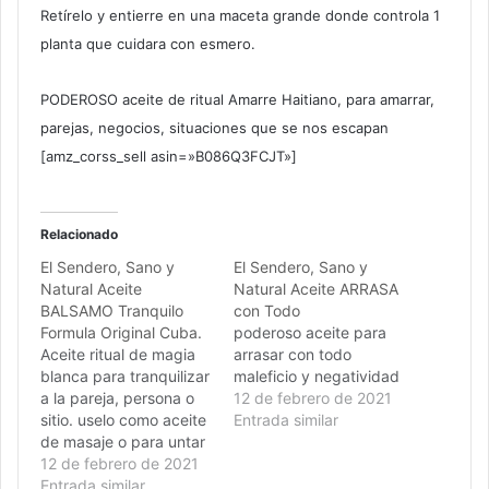
Retírelo y entierre en una maceta grande donde controla 1
planta que cuidara con esmero.
PODEROSO aceite de ritual Amarre Haitiano, para amarrar,
parejas, negocios, situaciones que se nos escapan
[amz_corss_sell asin=»B086Q3FCJT»]
Relacionado
El Sendero, Sano y
El Sendero, Sano y
Natural Aceite
Natural Aceite ARRASA
BALSAMO Tranquilo
con Todo
Formula Original Cuba.
poderoso aceite para
Aceite ritual de magia
arrasar con todo
blanca para tranquilizar
maleficio y negatividad
a la pareja, persona o
12 de febrero de 2021
sitio. uselo como aceite
Entrada similar
de masaje o para untar
un velon.
12 de febrero de 2021
Entrada similar