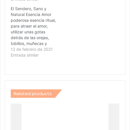
El Sendero, Sano y
Natural Esencia Amor
poderosa esencia ritual,
para atraer el amor,
utilizar unas gotas
detrás de las orejas,
tobillos, muñecas y
cuello, notaras la
12 de febrero de 2021
diferencia y veras como
Entrada similar
te vuelves super
atractivo/a
Related products