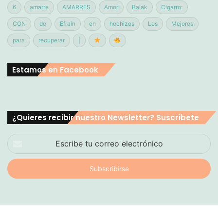
6
amarre
AMARRES
Amor
Balak
Cigarro:
CON
de
Efrain
en
hechizos
Los
Mejores
para
recuperar
|
Estamos en Facebook
¿Quieres recibir nuestro Newsletter? Suscríbete
Escribe
tu
correo
electrónico