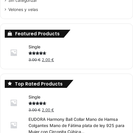
Sin categorizar
Velones y velas
Featured Products
Single
Original
Current
Rated
3.00
€
2.00
€
4.00
out
price
price
of 5
was:
is:
3.00 €.
2.00 €.
Top Rated Products
Single
Original
Current
Rated
3.00
€
2.00
€
4.00
out
price
price
of 5
EUDORA Harmony Ball Collar Mano de Hamsa
was:
is:
Colgantes Mano de Fátima plata de ley 925 para
3.00 €.
2.00 €.
Mujer con Circonita Cúbica…