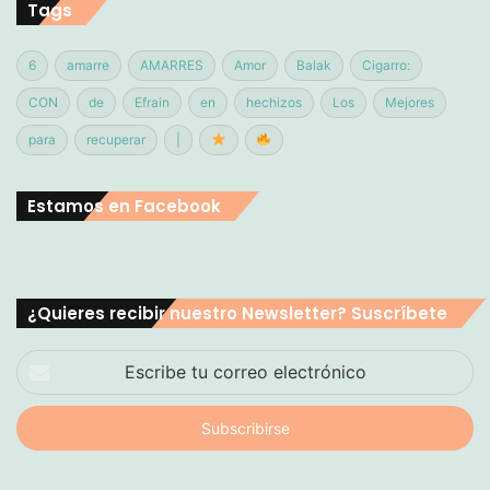
Tags
6
amarre
AMARRES
Amor
Balak
Cigarro:
CON
de
Efrain
en
hechizos
Los
Mejores
para
recuperar
|
Estamos en Facebook
¿Quieres recibir nuestro Newsletter? Suscríbete
Escribe
tu
correo
electrónico