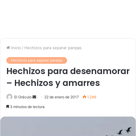
Inicio
/
Hechizos para separar parejas
Hechizos para separar parejas
Hechizos para desenamorar
– Hechizos y amarres
Send
El Oráculo
22 de enero de 2017
1.246
an
3 minutos de lectura
email