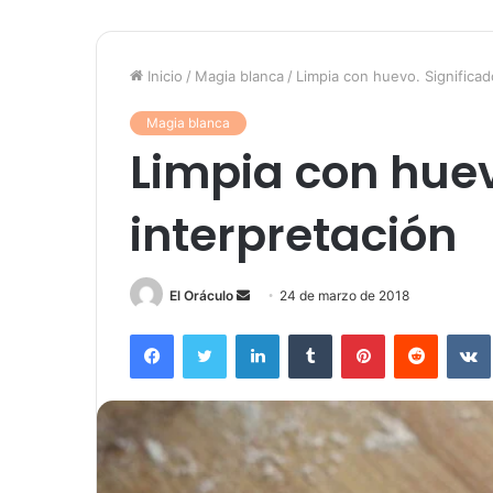
Inicio
/
Magia blanca
/
Limpia con huevo. Significad
Magia blanca
Limpia con huev
interpretación
Send
El Oráculo
24 de marzo de 2018
an
Facebook
Twitter
LinkedIn
Tumblr
Pinterest
Reddit
email