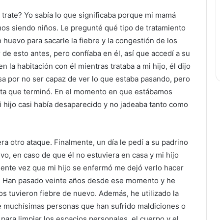
 trate? Yo sabía lo que significaba porque mi mamá
s siendo niños. Le pregunté qué tipo de tratamiento
 huevo para sacarle la fiebre y la congestión de los
 de esto antes, pero confíaba en él, así que accedí a su
 la habitación con él mientras trataba a mi hijo, él dijo
sa por no ser capaz de ver lo que estaba pasando, pero
sta que terminó. En el momento en que estábamos
 mi hijo casi había desaparecido y no jadeaba tanto como
ra otro ataque. Finalmente, un día le pedí a su padrino
vo, en caso de que él no estuviera en casa y mi hijo
uiente vez que mi hijo se enfermó me dejó verlo hacer
r. Han pasado veinte años desde ese momento y he
os tuvieron fiebre de nuevo. Además, he utilizado la
de muchísimas personas que han sufrido maldiciones o
ara limpiar los espacios personales, el cuerpo y el