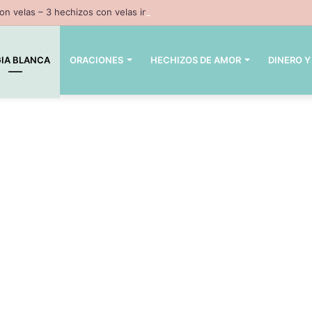
n velas – 3 hechizos con velas inpresindibles con magia negra
IA BLANCA
ORACIONES
HECHIZOS DE AMOR
DINERO Y