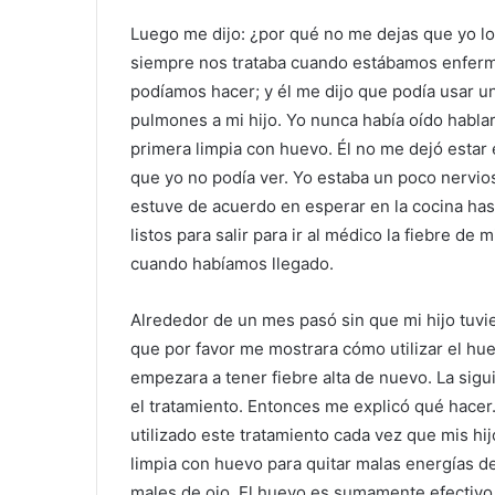
Luego me dijo: ¿por qué no me dejas que yo lo
siempre nos trataba cuando estábamos enfermo
podíamos hacer; y él me dijo que podía usar un
pulmones a mi hijo. Yo nunca había oído hablar
primera limpia con huevo. Él no me dejó estar en
que yo no podía ver. Yo estaba un poco nervio
estuve de acuerdo en esperar en la cocina ha
listos para salir para ir al médico la fiebre de
cuando habíamos llegado.
Alrededor de un mes pasó sin que mi hijo tuvie
que por favor me mostrara cómo utilizar el hue
empezara a tener fiebre alta de nuevo. La sig
el tratamiento. Entonces me explicó qué hace
utilizado este tratamiento cada vez que mis hij
limpia con huevo para quitar malas energías 
males de ojo. El huevo es sumamente efectivo p