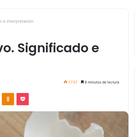
o e interpretación
o. Significado e
1.737
8 minutos de lectura
VKontakte
Odnoklassniki
Pocket