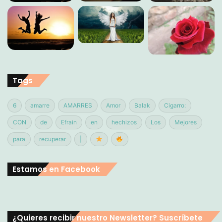
Tags
6
amarre
AMARRES
Amor
Balak
Cigarro:
CON
de
Efrain
en
hechizos
Los
Mejores
para
recuperar
|
Estamos en Facebook
¿Quieres recibir nuestro Newsletter? Suscríbete