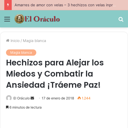
Amarres de amor con velas – 3 hechizos con velas inpresindibles con magia negra
Menú
B
p
Inicio
/
Magia blanca
Magia blanca
Hechizos para Alejar los
Miedos y Combatir la
Ansiedad ¡Tráeme Paz!
Send
El Oráculo
17 de enero de 2018
1.244
an
6 minutos de lectura
email