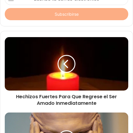
tu
correo
electrónico
Hechizos Fuertes Para Que Regrese el Ser
Amado Inmediatamente