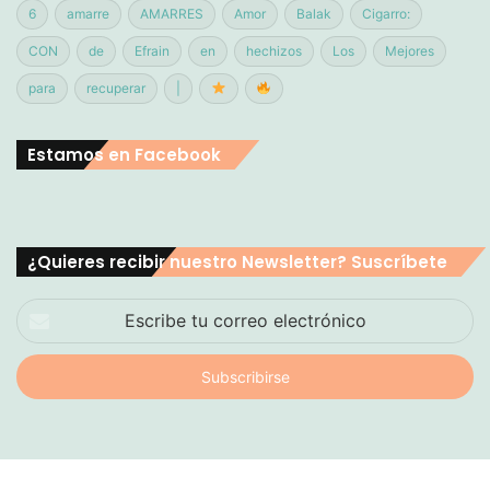
6
amarre
AMARRES
Amor
Balak
Cigarro:
CON
de
Efrain
en
hechizos
Los
Mejores
para
recuperar
|
Estamos en Facebook
¿Quieres recibir nuestro Newsletter? Suscríbete
Escribe
tu
correo
electrónico