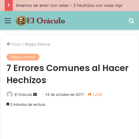
Amarres de amor con velas – 3 hechizos con velas inpresindibles con magia negra
Menú
B
p
Inicio
/
Magia blanca
Magia blanca
7 Errores Comunes al Hacer
Hechizos
Send
El Oráculo
14 de octubre de 2017
1.234
an
5 minutos de lectura
email