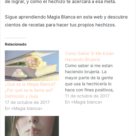
de lograr, y cómo el hechizo te acercará a esa meta.
Sigue aprendiendo Magia Blanca en esta web y descubre
cientos de recetas para hacer tus propios hechizos.
Relacionado
Como Saber Si Me Están
Haciendo Brujeria
Como saber si me estan
haciendo brujeria. La
mayor parte de la gente
que usa la hechicería lo
¿Qué es la Magia Blanca?
hace con fines positivos,
¿Por qué se le llama así?
simplemente buscan
11 de octubre de 2017
Definición y Guía
mejorar sus vidas. Pero
En «Magia blanca»
17 de octubre de 2017
existen pequeños grupos
En «Magia blanca»
que utilizan la magia para
hacer el mal. Aquellos que
no pueden controlar su
naturaleza malvada o