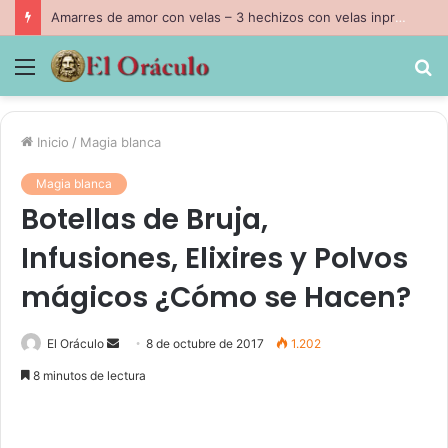
Amarres de Amor Efectivos Caseros en 24 horas
Menú
B
p
Inicio
/
Magia blanca
Magia blanca
Botellas de Bruja,
Infusiones, Elixires y Polvos
mágicos ¿Cómo se Hacen?
Send
El Oráculo
8 de octubre de 2017
1.202
an
8 minutos de lectura
email