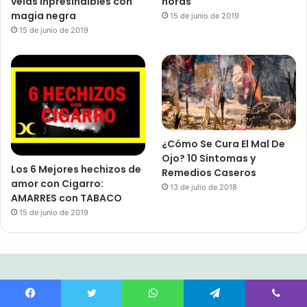
velas inpresindibles con
horas
magia negra
15 de junio de 2019
15 de junio de 2019
¿Cómo Se Cura El Mal De
Ojo? 10 Síntomas y
Los 6 Mejores hechizos de
Remedios Caseros
amor con Cigarro:
13 de julio de 2018
AMARRES con TABACO
15 de junio de 2019
Most Viewed Posts
Facebook
Twitter
WhatsApp
Telegram
Viber