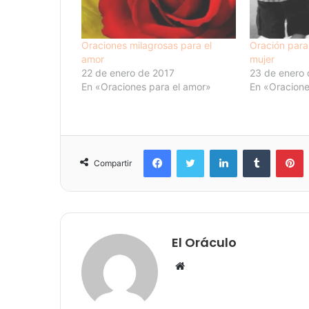
Oraciones milagrosas para el
Oración para
amor
mujer
22 de enero de 2017
23 de enero
En «Oraciones para el amor»
En «Oracione
Facebook
Twitter
LinkedIn
Tumblr
P
Compartir
El Oráculo
Sitio
web