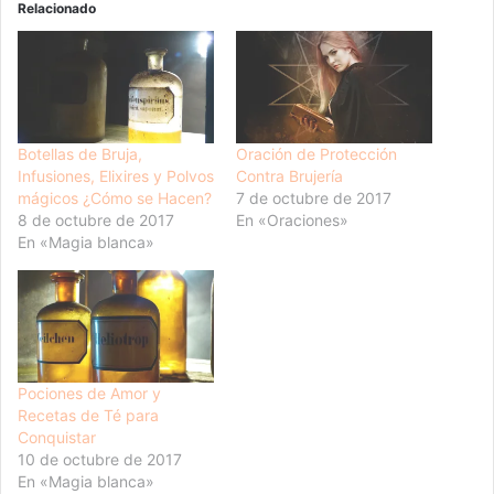
Relacionado
Botellas de Bruja,
Oración de Protección
Infusiones, Elixires y Polvos
Contra Brujería
mágicos ¿Cómo se Hacen?
7 de octubre de 2017
8 de octubre de 2017
En «Oraciones»
En «Magia blanca»
Pociones de Amor y
Recetas de Té para
Conquistar
10 de octubre de 2017
En «Magia blanca»