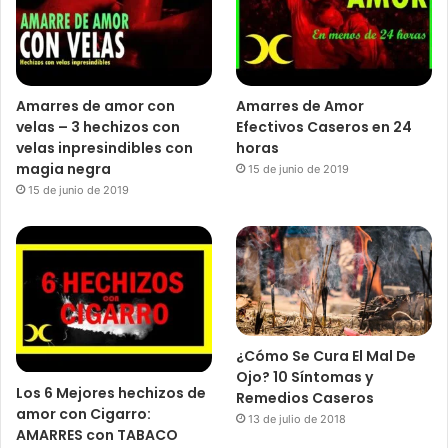
Amarres de amor con
Amarres de Amor
velas – 3 hechizos con
Efectivos Caseros en 24
velas inpresindibles con
horas
magia negra
15 de junio de 2019
15 de junio de 2019
¿Cómo Se Cura El Mal De
Ojo? 10 Síntomas y
Los 6 Mejores hechizos de
Remedios Caseros
amor con Cigarro:
13 de julio de 2018
AMARRES con TABACO