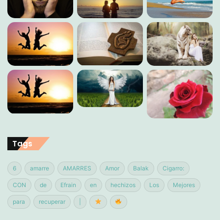
Tags
6
amarre
AMARRES
Amor
Balak
Cigarro:
CON
de
Efrain
en
hechizos
Los
Mejores
para
recuperar
|