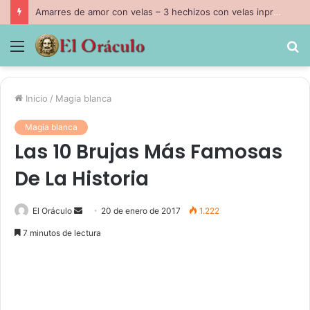
Amarres de amor con velas – 3 hechizos con velas inpresindibles con magia negra
Menú
B
p
Inicio
/
Magia blanca
Magia blanca
Las 10 Brujas Más Famosas
De La Historia
Send
El Oráculo
20 de enero de 2017
1.222
an
7 minutos de lectura
email