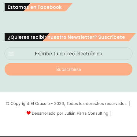
Estamos en Facebook
¿Quieres recibir nuestro Newsletter? Suscríbete
Escribe
tu
correo
electrónico
© Copyright El Oráculo - 2026, Todos los derechos reservados |
Desarrollado por Julián Parra Consulting
|